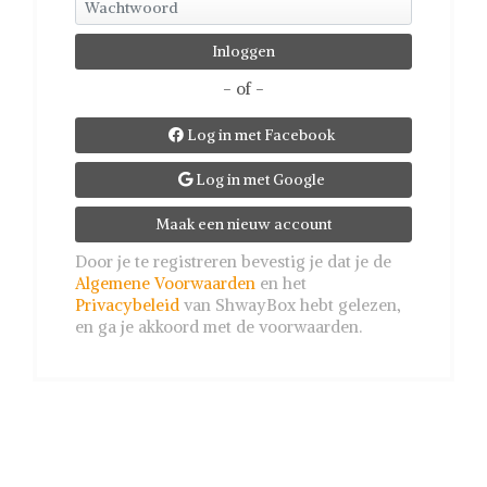
- of -
Log in met Facebook

Log in met Google

Maak een nieuw account
Door je te registreren bevestig je dat je de
Algemene Voorwaarden
en het
Privacybeleid
van ShwayBox hebt gelezen,
en ga je akkoord met de voorwaarden.