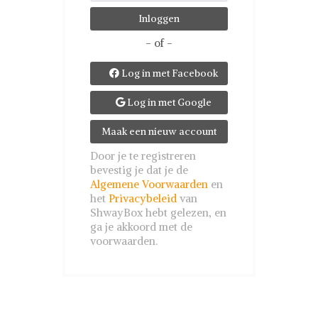
- of -
Log in met Facebook

Log in met Google

Maak een nieuw account
Door je te registreren
bevestig je dat je de
Algemene Voorwaarden
en
het
Privacybeleid
van
ShwayBox hebt gelezen, en
ga je akkoord met de
voorwaarden.