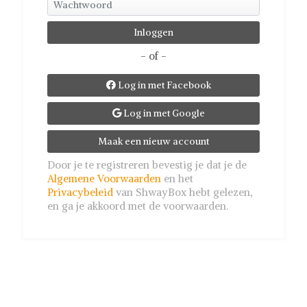
- of -
Log in met Facebook

Log in met Google

Maak een nieuw account
Door je te registreren bevestig je dat je de
Algemene Voorwaarden
en het
Privacybeleid
van ShwayBox hebt gelezen,
en ga je akkoord met de voorwaarden.