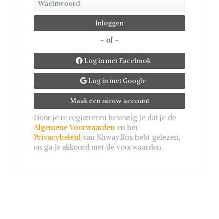
- of -
Log in met Facebook

Log in met Google

Maak een nieuw account
Door je te registreren bevestig je dat je de
Algemene Voorwaarden
en het
Privacybeleid
van ShwayBox hebt gelezen,
en ga je akkoord met de voorwaarden.