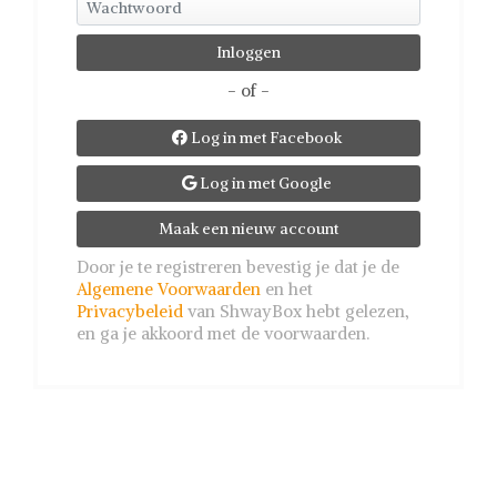
- of -
Log in met Facebook

Log in met Google

Maak een nieuw account
Door je te registreren bevestig je dat je de
Algemene Voorwaarden
en het
Privacybeleid
van ShwayBox hebt gelezen,
en ga je akkoord met de voorwaarden.