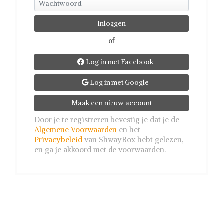
- of -
Log in met Facebook

Log in met Google

Maak een nieuw account
Door je te registreren bevestig je dat je de
Algemene Voorwaarden
en het
Privacybeleid
van ShwayBox hebt gelezen,
en ga je akkoord met de voorwaarden.