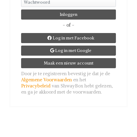
- of -
Log in met Facebook

Log in met Google

Maak een nieuw account
Door je te registreren bevestig je dat je de
Algemene Voorwaarden
en het
Privacybeleid
van ShwayBox hebt gelezen,
en ga je akkoord met de voorwaarden.