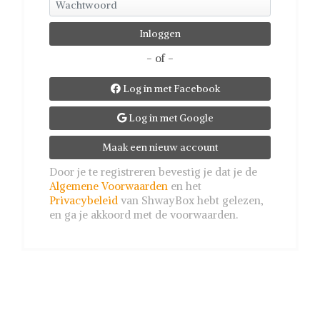
- of -
Log in met Facebook

Log in met Google

Maak een nieuw account
Door je te registreren bevestig je dat je de
Algemene Voorwaarden
en het
Privacybeleid
van ShwayBox hebt gelezen,
en ga je akkoord met de voorwaarden.