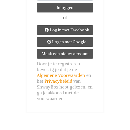
- of -
Log in met Facebook

Log in met Google

Maak een nieuw account
Door je te registreren
bevestig je dat je de
Algemene Voorwaarden
en
het
Privacybeleid
van
ShwayBox hebt gelezen, en
ga je akkoord met de
voorwaarden.