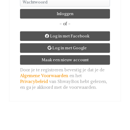
- of -
Log in met Facebook

Log in met Google

Maak een nieuw account
Door je te registreren bevestig je dat je de
Algemene Voorwaarden
en het
Privacybeleid
van ShwayBox hebt gelezen,
en ga je akkoord met de voorwaarden.