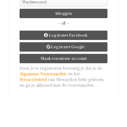
- of -
Log in met Facebook

Log in met Google

Maak een nieuw account
Door je te registreren bevestig je dat je de
Algemene Voorwaarden
en het
Privacybeleid
van ShwayBox hebt gelezen,
en ga je akkoord met de voorwaarden.