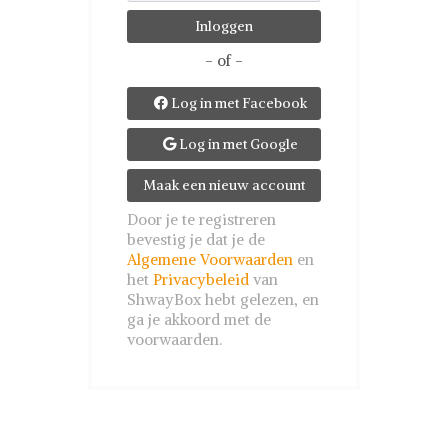
- of -
Log in met Facebook

Log in met Google

Maak een nieuw account
Door je te registreren
bevestig je dat je de
Algemene Voorwaarden
en
het
Privacybeleid
van
ShwayBox hebt gelezen, en
ga je akkoord met de
voorwaarden.