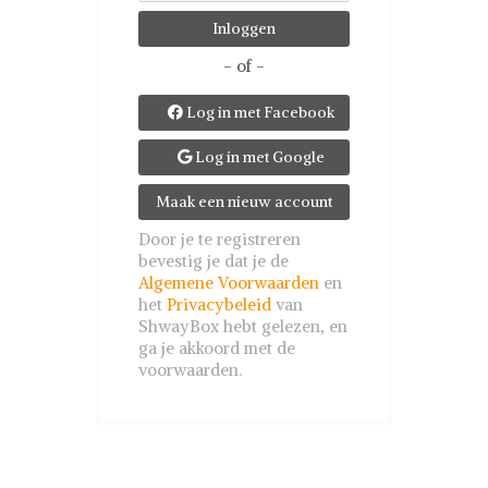
- of -
Log in met Facebook

Log in met Google

Maak een nieuw account
Door je te registreren
bevestig je dat je de
Algemene Voorwaarden
en
het
Privacybeleid
van
ShwayBox hebt gelezen, en
ga je akkoord met de
voorwaarden.