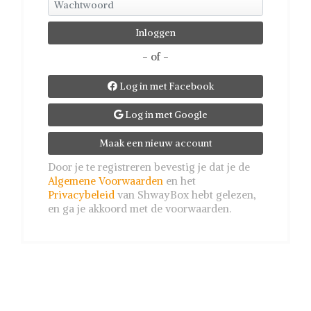
- of -
Log in met Facebook

Log in met Google

Maak een nieuw account
Door je te registreren bevestig je dat je de
Algemene Voorwaarden
en het
Privacybeleid
van ShwayBox hebt gelezen,
en ga je akkoord met de voorwaarden.