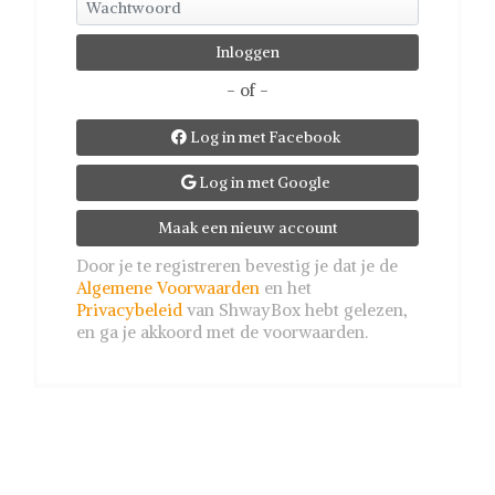
- of -
Log in met Facebook

Log in met Google

Maak een nieuw account
Door je te registreren bevestig je dat je de
Algemene Voorwaarden
en het
Privacybeleid
van ShwayBox hebt gelezen,
en ga je akkoord met de voorwaarden.