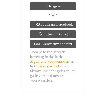
- of -
Log in met Facebook

Log in met Google

Maak een nieuw account
Door je te registreren
bevestig je dat je de
Algemene Voorwaarden
en
het
Privacybeleid
van
ShwayBox hebt gelezen, en
ga je akkoord met de
voorwaarden.