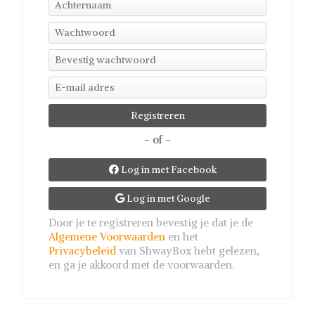
- of -
Log in met Facebook

Log in met Google

Door je te registreren bevestig je dat je de
Algemene Voorwaarden
en het
Privacybeleid
van ShwayBox hebt gelezen,
en ga je akkoord met de voorwaarden.