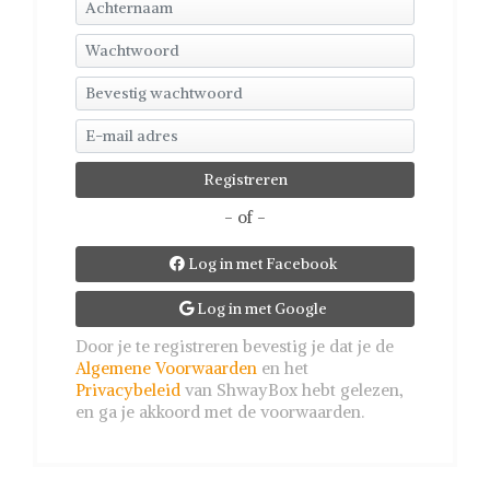
- of -
Log in met Facebook

Log in met Google

Door je te registreren bevestig je dat je de
Algemene Voorwaarden
en het
Privacybeleid
van ShwayBox hebt gelezen,
en ga je akkoord met de voorwaarden.