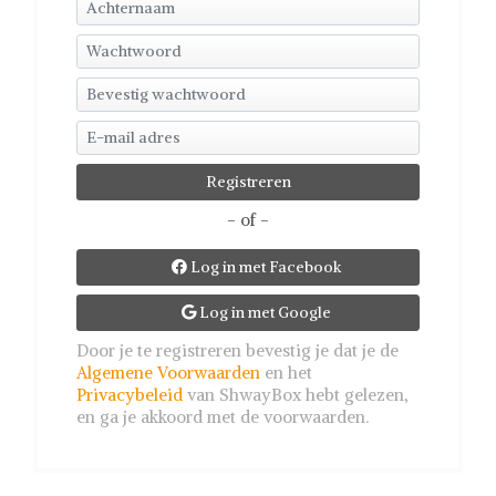
- of -
Log in met Facebook

Log in met Google

Door je te registreren bevestig je dat je de
Algemene Voorwaarden
en het
Privacybeleid
van ShwayBox hebt gelezen,
en ga je akkoord met de voorwaarden.