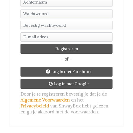
- of -
Log in met Facebook

Log in met Google

Door je te registreren bevestig je dat je de
Algemene Voorwaarden
en het
Privacybeleid
van ShwayBox hebt gelezen,
en ga je akkoord met de voorwaarden.