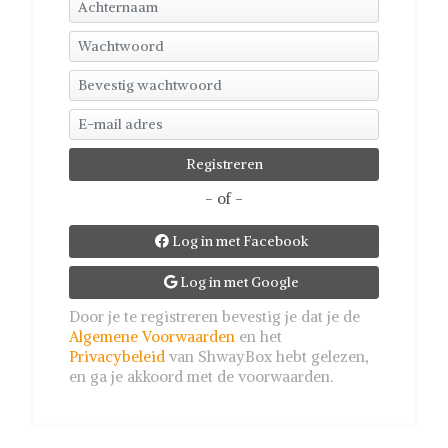
- of -
Log in met Facebook

Log in met Google

Door je te registreren bevestig je dat je de
Algemene Voorwaarden
en het
Privacybeleid
van ShwayBox hebt gelezen,
en ga je akkoord met de voorwaarden.