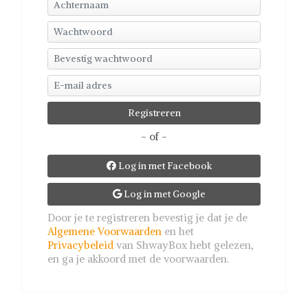
- of -
Log in met Facebook

Log in met Google

Door je te registreren bevestig je dat je de
Algemene Voorwaarden
en het
Privacybeleid
van ShwayBox hebt gelezen,
en ga je akkoord met de voorwaarden.