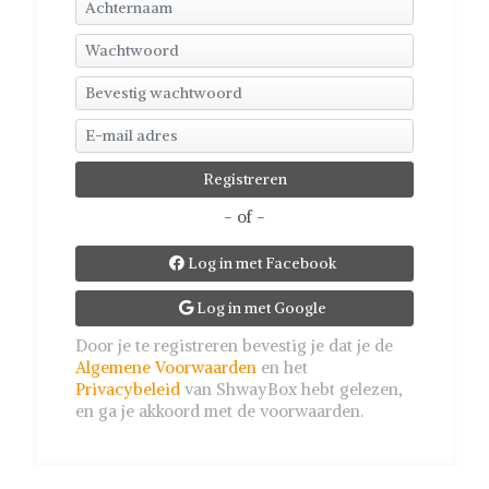
- of -
Log in met Facebook

Log in met Google

Door je te registreren bevestig je dat je de
Algemene Voorwaarden
en het
Privacybeleid
van ShwayBox hebt gelezen,
en ga je akkoord met de voorwaarden.