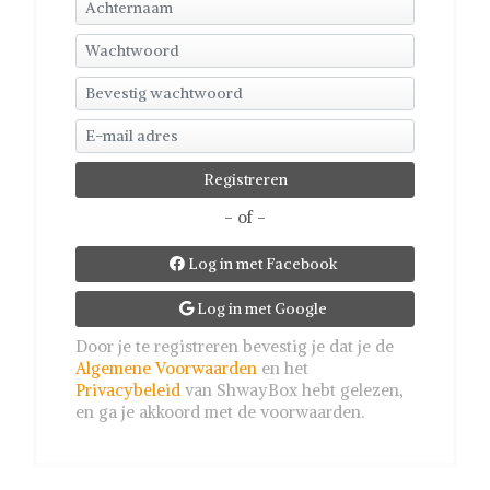
- of -
Log in met Facebook

Log in met Google

Door je te registreren bevestig je dat je de
Algemene Voorwaarden
en het
Privacybeleid
van ShwayBox hebt gelezen,
en ga je akkoord met de voorwaarden.