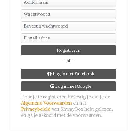
- of -
Log in met Facebook

Log in met Google

Door je te registreren bevestig je dat je de
Algemene Voorwaarden
en het
Privacybeleid
van ShwayBox hebt gelezen,
en ga je akkoord met de voorwaarden.