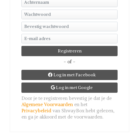
- of -
Log in met Facebook

Log in met Google

Door je te registreren bevestig je dat je de
Algemene Voorwaarden
en het
Privacybeleid
van ShwayBox hebt gelezen,
en ga je akkoord met de voorwaarden.