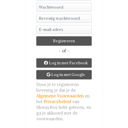
- of -
Log in met Facebook

Log in met Google

Door je te registreren
bevestig je dat je de
Algemene Voorwaarden
en
het
Privacybeleid
van
ShwayBox hebt gelezen, en
ga je akkoord met de
voorwaarden.