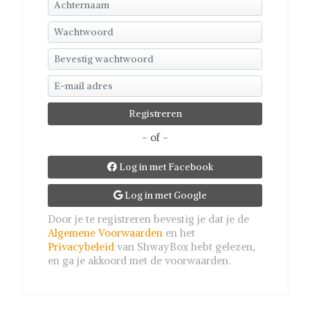
- of -
Log in met Facebook

Log in met Google

Door je te registreren bevestig je dat je de
Algemene Voorwaarden
en het
Privacybeleid
van ShwayBox hebt gelezen,
en ga je akkoord met de voorwaarden.