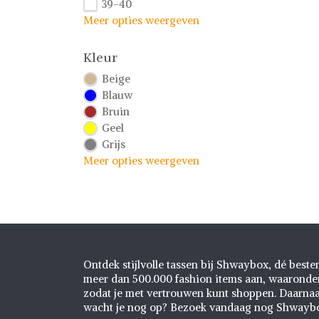
39-40
Meer opties weergeven
Kleur
Beige
Blauw
Bruin
Geel
Grijs
Meer opties weergeven
Ontdek stijlvolle tassen bij Shwaybox, dé best
meer dan 500.000 fashion items aan, waaronder 
zodat je met vertrouwen kunt shoppen. Daarnaa
wacht je nog op? Bezoek vandaag nog Shwaybox