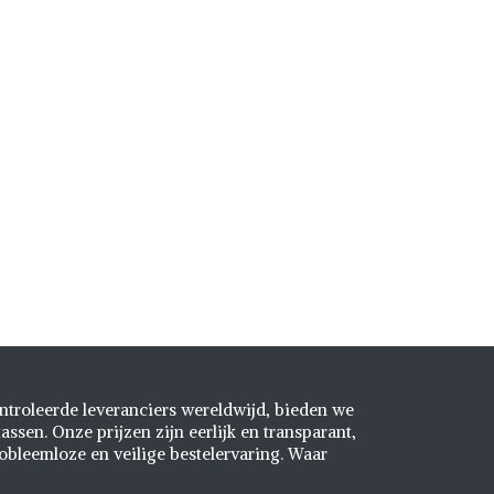
ontroleerde leveranciers wereldwijd, bieden we
sen. Onze prijzen zijn eerlijk en transparant,
obleemloze en veilige bestelervaring. Waar