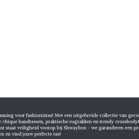
emming voor fashionistas! Met een uitgebreide collectie van gec
chique handtassen, praktische rugzakken en trendy crossbodytas
st staat veiligheid voorop bij Shwaybox - we garanderen een pr
 en vind jouw perfecte tas!