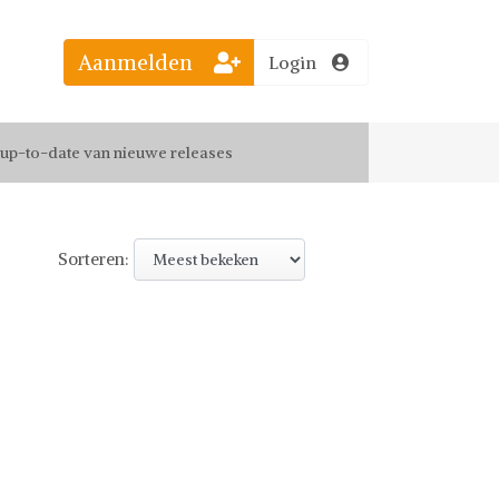
Aanmelden
Login
el jouw favoriete looks
f up-to-date van nieuwe releases
 de leukste items met vrienden
Sorteren: