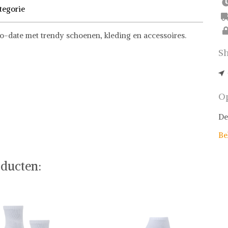
tegorie
to-date met trendy schoenen, kleding en accessoires.
Sh
Op
De
Be
ducten: