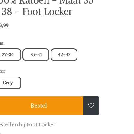
00% Katoen - Maat 35
 38 - Foot Locker
8,99
at
27-34
35-41
42-47
eur
Grey
Bestel

stellen bij Foot Locker