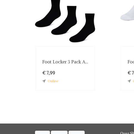
Foot Locker 3 Pack A...
Foo
€ 7,99
€ 7
Online
Over S