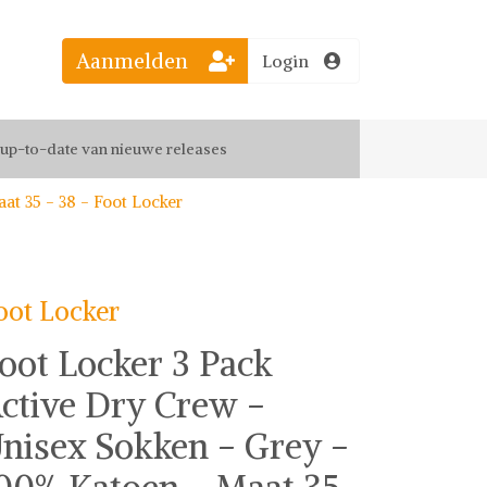
Aanmelden
Login
el jouw favoriete looks
f up-to-date van nieuwe releases
at 35 - 38 - Foot Locker
 de leukste items met vrienden
oot Locker
oot Locker 3 Pack
ctive Dry Crew -
nisex Sokken - Grey -