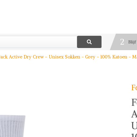
1
Best
2
Blij
3
Pack Active Dry Crew - Unisex Sokken - Grey - 100% Katoen - Ma
Deel
F
F
A
U