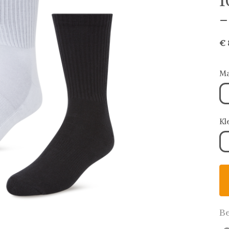
1
-
€ 
Ma
Kl
Be