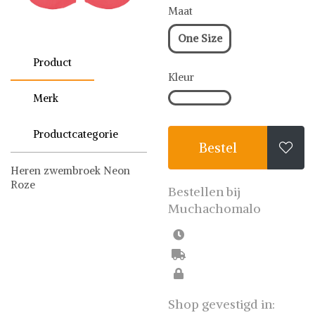
Maat
One Size
Product
Kleur
Merk
Productcategorie
Bestel

Heren zwembroek Neon
Roze
Bestellen bij
Muchachomalo
Zwembroeken
Muchachomalo
Shop gevestigd in: