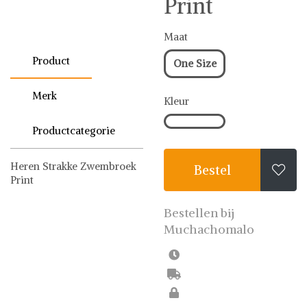
Print
Maat
Product
One Size
Merk
Kleur
Productcategorie
Heren Strakke Zwembroek
Bestel

Print
Muchachomalo
Zwembroeken
Bestellen bij
Muchachomalo