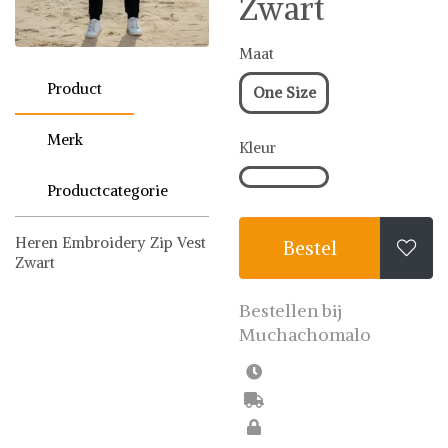
Zwart
Maat
Product
One Size
Merk
Kleur
Productcategorie
Heren Embroidery Zip Vest
Bestel

Zwart
Muchachomalo
Sweater
Bestellen bij
Muchachomalo