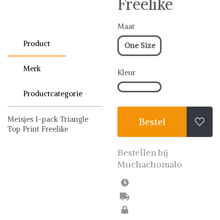
Freelike
Maat
Product
One Size
Merk
Kleur
Productcategorie
Meisjes 1-pack Triangle
Bestel

Top Print Freelike
Muchachomalo
BH
Bestellen bij
Muchachomalo