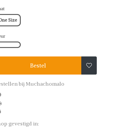
at
One Size
eur
Bestel

stellen bij Muchachomalo
op gevestigd in: