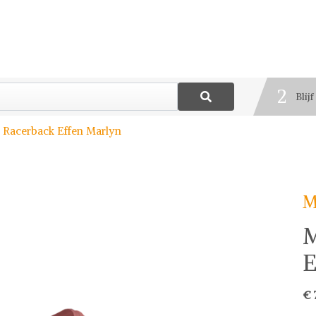
1
Best
2
Blij
3
 Racerback Effen Marlyn
Deel
M
M
E
€ 