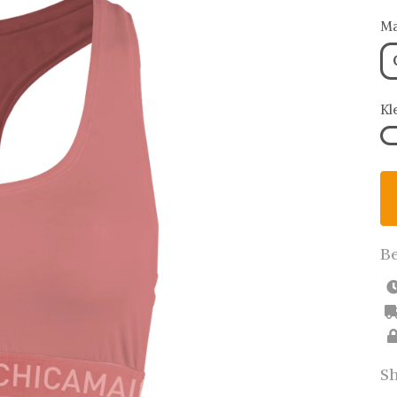
Ma
Kl
Be
Sh