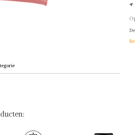
Op
De
Be
tegorie
ducten: