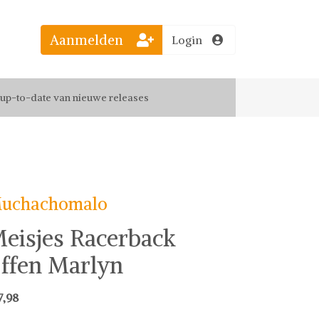
Aanmelden
Login
el jouw favoriete looks
f up-to-date van nieuwe releases
 de leukste items met vrienden
uchachomalo
eisjes Racerback
ffen Marlyn
7,98