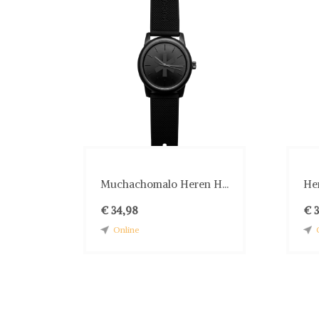
Muchachomalo Heren H...
He
€ 34,98
€ 
Online