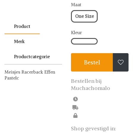
Maat
One Size
Product
Kleur
Merk
Productcategorie
Bestel

Meisjes Racerback Effen
Pastelc
Bestellen bij
Muchachomalo
BH
Muchachomalo
Shop gevestigd in: