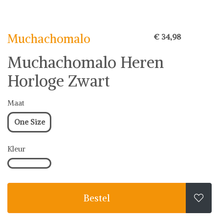
Muchachomalo
Horloges
Muchachomalo
€ 34,98
Muchachomalo Heren
Horloge Zwart
Maat
One Size
Kleur
Bestel
