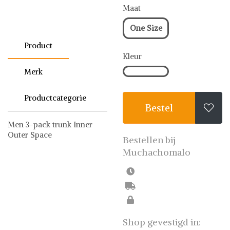
Maat
One Size
Product
Kleur
Merk
Productcategorie
Bestel

Men 3-pack trunk Inner
Outer Space
Bestellen bij
Muchachomalo
Boxershorts
Muchachomalo
Shop gevestigd in: