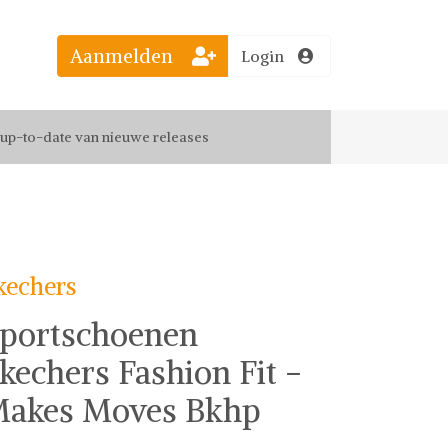
Aanmelden
Login
el jouw favoriete looks
f up-to-date van nieuwe releases
 de leukste items met vrienden
kechers
portschoenen
kechers Fashion Fit -
akes Moves Bkhp