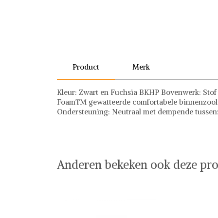
Product
Merk
Kleur: Zwart en Fuchsia BKHP Bovenwerk: Stof
Foam™ gewatteerde comfortabele binnenzool Bu
Ondersteuning: Neutraal met dempende tussenzo
Skechers
Skechers op Shwaybox | Vind je favoriete items
Shop uit het uitgebreide assortiment van Skeche
shoppen. Beoordeelde partners. De beste deals.
Anderen bekeken ook deze pro