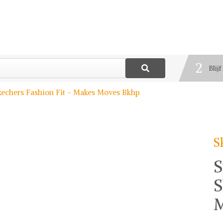
1
Best
2
Blij
3
echers Fashion Fit - Makes Moves Bkhp
Deel
S
S
S
M