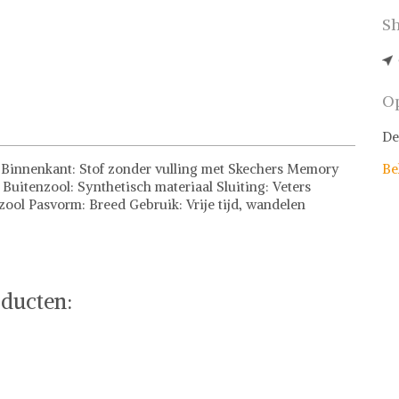
Sh
Op
De
 Binnenkant: Stof zonder vulling met Skechers Memory
Be
itenzool: Synthetisch materiaal Sluiting: Veters
ol Pasvorm: Breed Gebruik: Vrije tijd, wandelen
rs of stel jouw fashion wish-list samen. Veilig online
ducten: