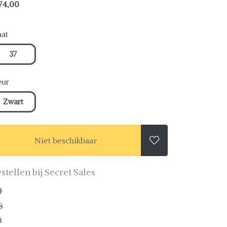
74,00
at
37
eur
Zwart
Niet beschikbaar

stellen bij Secret Sales