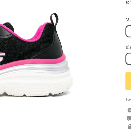
€ 
Ma
Kl
Be