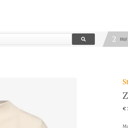
1
Best
2
Blij
3
Deel
S
Z
€ 
Ma