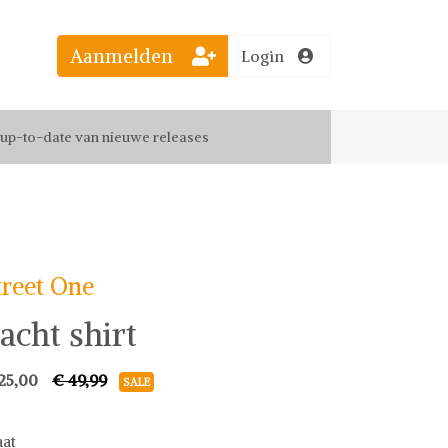
Aanmelden
Login
el jouw favoriete looks
f up-to-date van nieuwe releases
 de leukste items met vrienden
treet One
acht shirt
25,00
€ 49,99
SALE
at