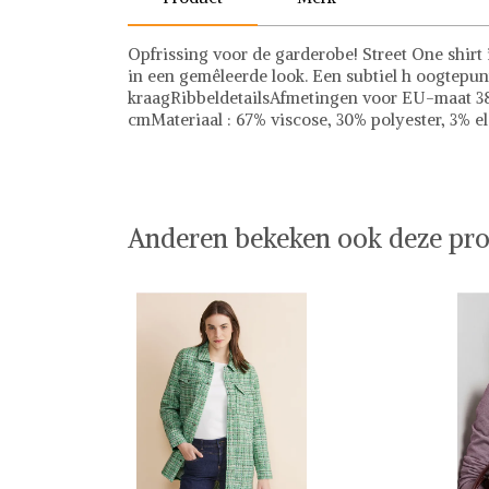
Opfrissing voor de garderobe! Street One shirt i
in een gemêleerde look. Een subtiel h oogtepun
kraagRibbeldetailsAfmetingen voor EU-maat 38 o
cmMateriaal : 67% viscose, 30% polyester, 3% e
Street One
Anderen bekeken ook deze pro