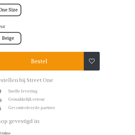
One Size
eur
Beige
Bestel

stellen bij Street One
Snelle levering
Gemakkelijk retour
Gecontroleerde partner
op gevestigd in:
Online