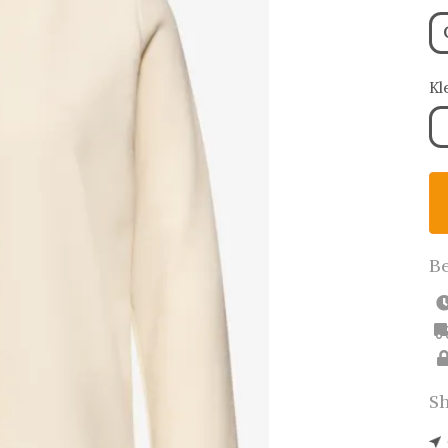
Kl
Be
Sh