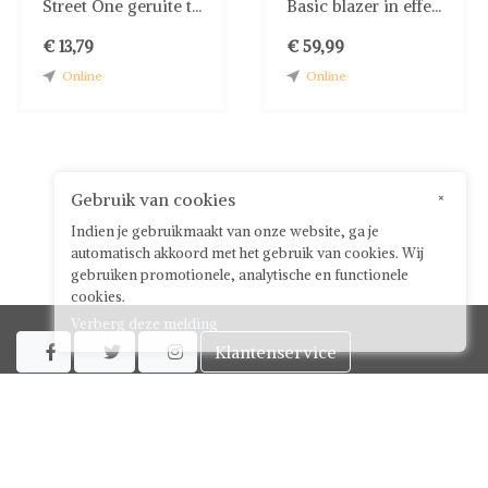
Street One geruite t...
Basic blazer in effe...
€ 13,79
€ 59,99
Online
Online
Gebruik van cookies
×
Indien je gebruikmaakt van onze website, ga je
automatisch akkoord met het gebruik van cookies. Wij
gebruiken promotionele, analytische en functionele
cookies.
Verberg deze melding
Klantenservice



Over ShwayBox
ShwayBox Zakelijk
Contact
Algemene voorwaarden voor gebruikers
Privacy policy