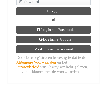
- of -
Log in met Facebook

Log in met Google

Maak een nieuw account
Door je te registreren bevestig je dat je de
Algemene Voorwaarden
en het
Privacybeleid
van ShwayBox hebt gelezen,
en ga je akkoord met de voorwaarden.