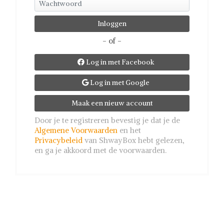
- of -
Log in met Facebook

Log in met Google

Maak een nieuw account
Door je te registreren bevestig je dat je de
Algemene Voorwaarden
en het
Privacybeleid
van ShwayBox hebt gelezen,
en ga je akkoord met de voorwaarden.