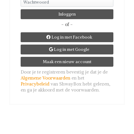
- of -
Log in met Facebook

Log in met Google

Maak een nieuw account
Door je te registreren bevestig je dat je de
Algemene Voorwaarden
en het
Privacybeleid
van ShwayBox hebt gelezen,
en ga je akkoord met de voorwaarden.