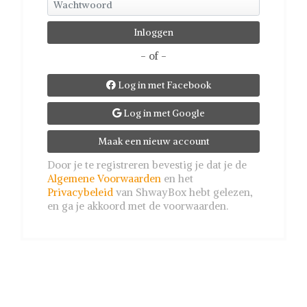
- of -
Log in met Facebook

Log in met Google

Maak een nieuw account
Door je te registreren bevestig je dat je de
Algemene Voorwaarden
en het
Privacybeleid
van ShwayBox hebt gelezen,
en ga je akkoord met de voorwaarden.