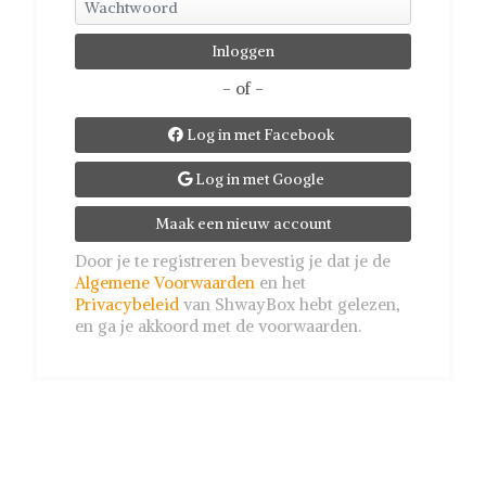
- of -
Log in met Facebook

Log in met Google

Maak een nieuw account
Door je te registreren bevestig je dat je de
Algemene Voorwaarden
en het
Privacybeleid
van ShwayBox hebt gelezen,
en ga je akkoord met de voorwaarden.