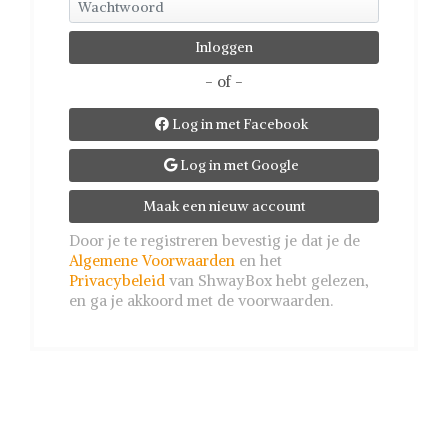
- of -
Log in met Facebook

Log in met Google

Maak een nieuw account
Door je te registreren bevestig je dat je de
Algemene Voorwaarden
en het
Privacybeleid
van ShwayBox hebt gelezen,
en ga je akkoord met de voorwaarden.