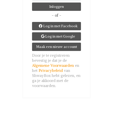
- of -
Log in met Facebook

Log in met Google

Maak een nieuw account
Door je te registreren
bevestig je dat je de
Algemene Voorwaarden
en
het
Privacybeleid
van
ShwayBox hebt gelezen, en
ga je akkoord met de
voorwaarden.