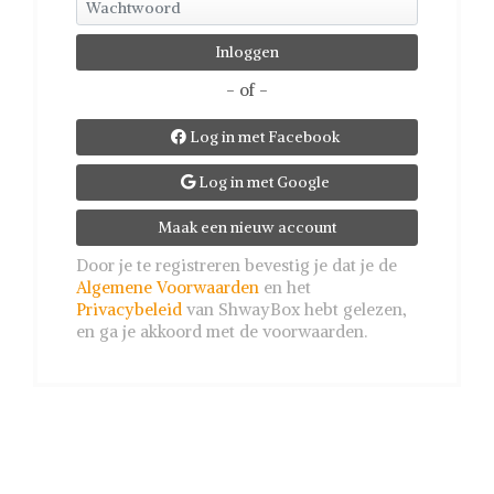
- of -
Log in met Facebook

Log in met Google

Maak een nieuw account
Door je te registreren bevestig je dat je de
Algemene Voorwaarden
en het
Privacybeleid
van ShwayBox hebt gelezen,
en ga je akkoord met de voorwaarden.