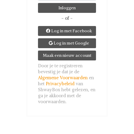
- of -
Log in met Facebook

Log in met Google

Maak een nieuw account
Door je te registreren
bevestig je dat je de
Algemene Voorwaarden
en
het
Privacybeleid
van
ShwayBox hebt gelezen, en
ga je akkoord met de
voorwaarden.